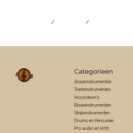
accordeonboek
/
bladmuziek
/
walsen en wijsje
Categorieën
Snaarinstrumenten
Toetsinstrumenten
Accordeon's
Blaasinstrumenten
Strijkinstrumenten
Drums en Percussie
Pro audio en licht