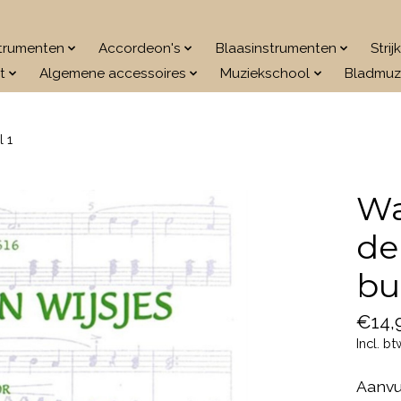
strumenten
Accordeon's
Blaasinstrumenten
Stri
t
Algemene accessoires
Muziekschool
Bladmuz
 1
Wa
de
bu
€14,
Incl. bt
Aanvu