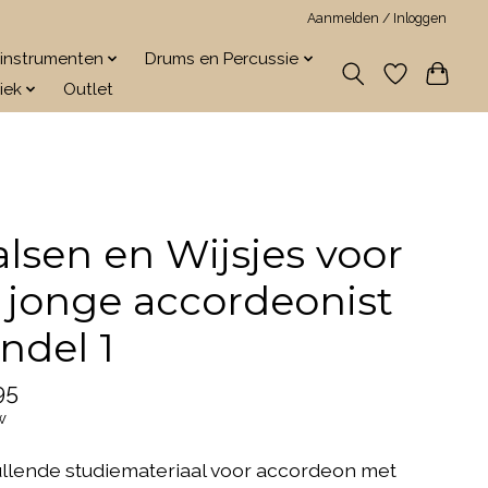
Aanmelden / Inloggen
jkinstrumenten
Drums en Percussie
iek
Outlet
lsen en Wijsjes voor
 jonge accordeonist
ndel 1
95
w
llende studiemateriaal voor accordeon met