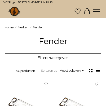
VOOR 13:00 BESTELD MORGEN IN HUIS
Verlanglijst
Winkelwa
Home
/
Merken
/
Fender
Fender
Filters weergeven
Sorteren op
Meest bekeken
64 producten