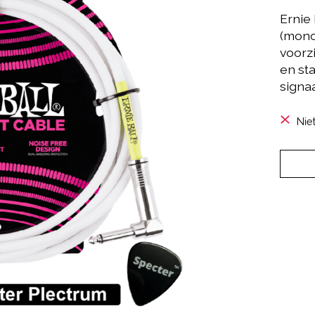
Ernie 
(mono
voorz
en st
signa
Nie