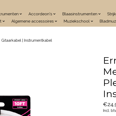
strumenten
Accordeon's
Blaasinstrumenten
Stri
t
Algemene accessoires
Muziekschool
Bladmuz
| Gitaarkabel | Instrumentkabel
Er
Me
Pl
In
€24,
Incl. bt