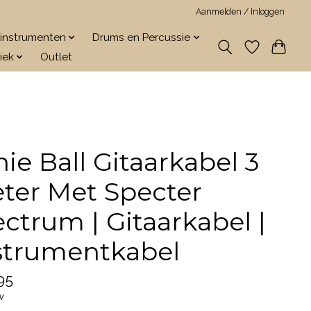
Aanmelden / Inloggen
jkinstrumenten
Drums en Percussie
iek
Outlet
nie Ball Gitaarkabel 3
ter Met Specter
ectrum | Gitaarkabel |
strumentkabel
95
w