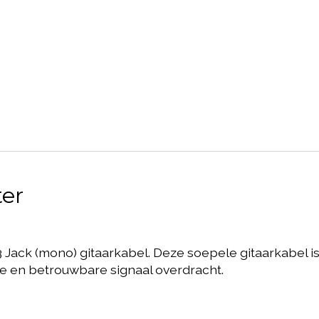
ter
6,3 Jack (mono) gitaarkabel. Deze soepele gitaarkabel
je en betrouwbare signaal overdracht.