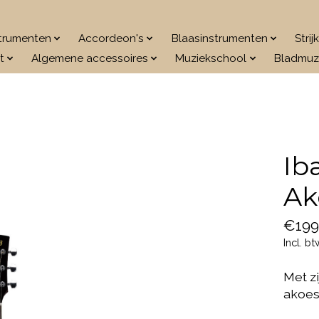
strumenten
Accordeon's
Blaasinstrumenten
Stri
t
Algemene accessoires
Muziekschool
Bladmuz
Ib
Ak
€199
Incl. bt
Met z
akoes