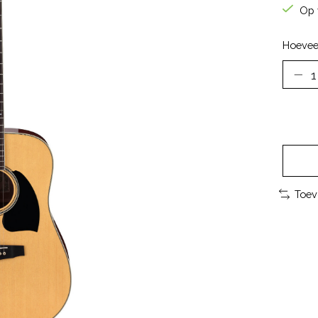
Op 
Hoevee
Toev