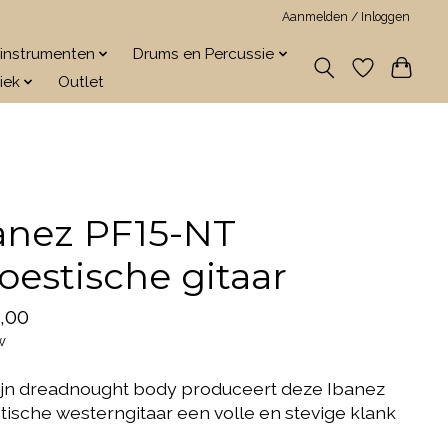
Aanmelden / Inloggen
jkinstrumenten
Drums en Percussie
iek
Outlet
anez PF15-NT
oestische gitaar
,00
w
ijn dreadnought body produceert deze Ibanez
tische westerngitaar een volle en stevige klank