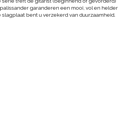
rie treft de gitarist (beginnend of gevorderd)
 palissander garanderen een mooi, vol en helder
 slagplaat bent u verzekerd van duurzaamheid.