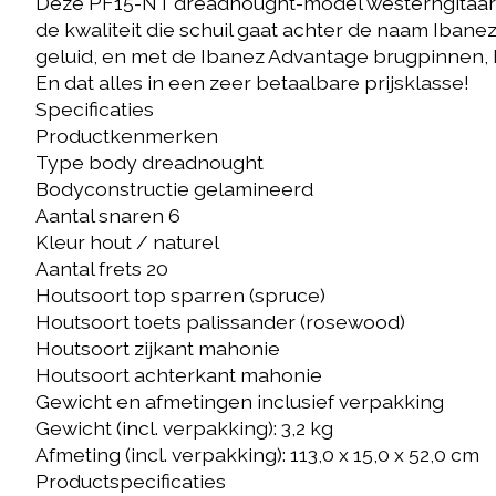
Deze PF15-NT dreadnought-model westerngitaar kom
de kwaliteit die schuil gaat achter de naam Iban
geluid, en met de Ibanez Advantage brugpinnen,
En dat alles in een zeer betaalbare prijsklasse!
Specificaties
Productkenmerken
Type body dreadnought
Bodyconstructie gelamineerd
Aantal snaren 6
Kleur hout / naturel
Aantal frets 20
Houtsoort top sparren (spruce)
Houtsoort toets palissander (rosewood)
Houtsoort zijkant mahonie
Houtsoort achterkant mahonie
Gewicht en afmetingen inclusief verpakking
Gewicht (incl. verpakking): 3,2 kg
Afmeting (incl. verpakking): 113,0 x 15,0 x 52,0 cm
Productspecificaties