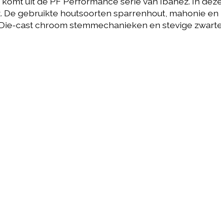
t uit de PF Performance serie van Ibanez. In deze se
ez. De gebruikte houtsoorten sparrenhout, mahonie en
 Die-cast chroom stemmechanieken en stevige zwarte