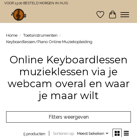
VOOR 13:00 BESTELD MORGEN IN HUIS
Verlanglijst
Winkelwa
Home
/
Toetsinstrumenten
/
Keyboardlessen/Piano Online Muziekopleiding
Online Keyboardlessen
muzieklessen via je
webcam overal en waar
je maar wilt
Filters weergeven
Sorteren op
Meest bekeken
5 producten